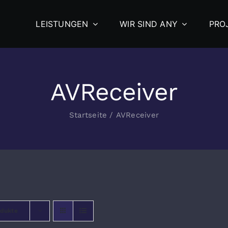
LEISTUNGEN
WIR SIND ANY
PRO
AVReceiver
Startseite
/
AVReceiver
odukte