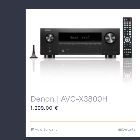
Denon | AVC-X3800H
1.299,00
€
Add to cart
Details