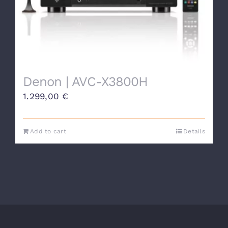
Denon | AVC-X3800H
1.299,00
€
Add to cart
Details