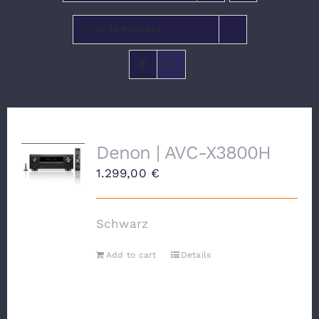
Zeige
36 Produkte
VERANSTALTUNGEN
Denon | AVC-X3800H
1.299,00
€
Schwarz
Add to cart
Details