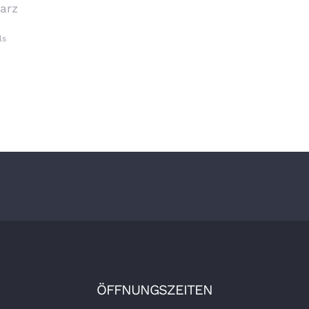
arz
ls
ÖFFNUNGSZEITEN