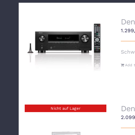
Den
1.29
Schw
Add t
Den
Nicht auf Lager
2.09