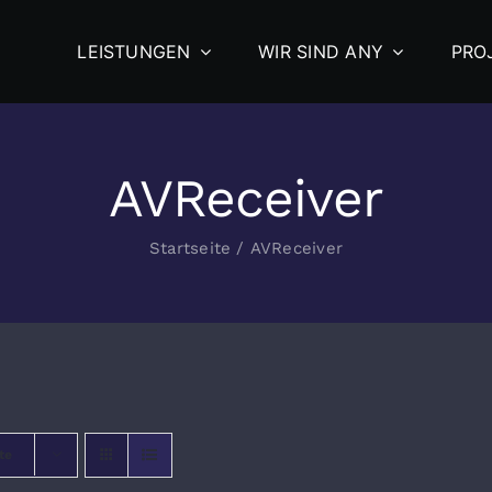
LEISTUNGEN
WIR SIND ANY
PRO
AVReceiver
Startseite
/
AVReceiver
te