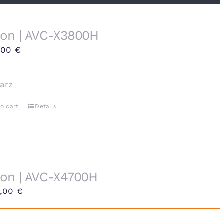
on | AVC-X3800H
9,00
€
arz
o cart
Details
on | AVC-X4700H
9,00
€