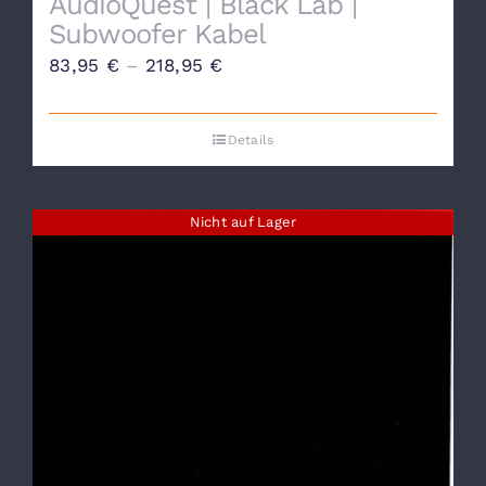
AudioQuest | Black Lab |
Subwoofer Kabel
83,95
€
–
218,95
€
Details
Nicht auf Lager