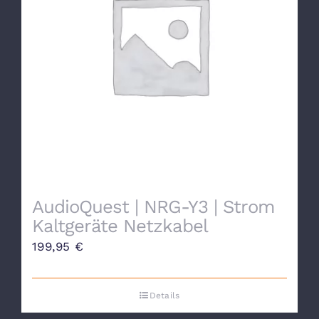
AudioQuest | NRG-Y3 | Strom
Kaltgeräte Netzkabel
199,95
€
Details