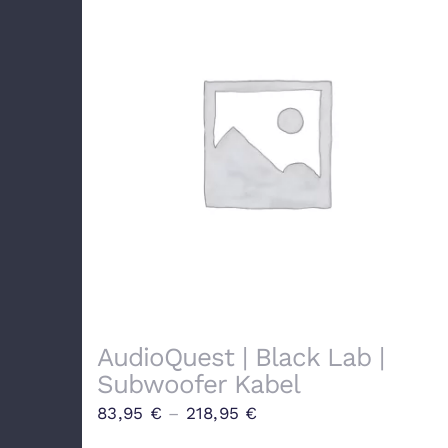
AudioQuest | Black Lab |
Subwoofer Kabel
83,95
€
–
218,95
€