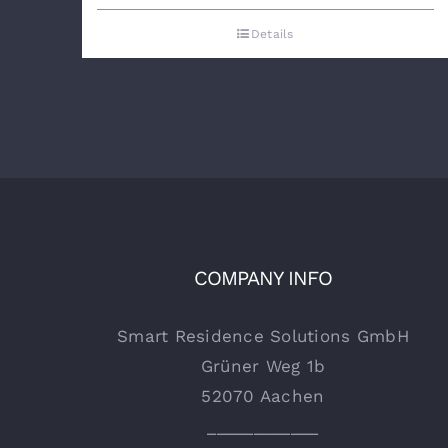
Details
COMPANY INFO
Smart Residence Solutions GmbH
Grüner Weg 1b
52070 Aachen
____________