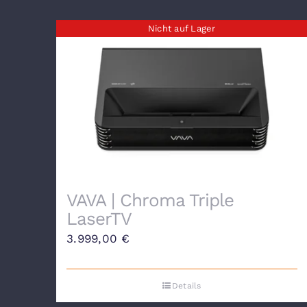
Nicht auf Lager
VAVA | Chroma Triple
LaserTV
3.999,00
€
Details