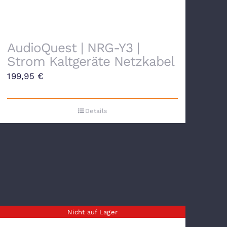
AudioQuest | NRG-Y3 |
Strom Kaltgeräte Netzkabel
199,95
€
Details
Nicht auf Lager