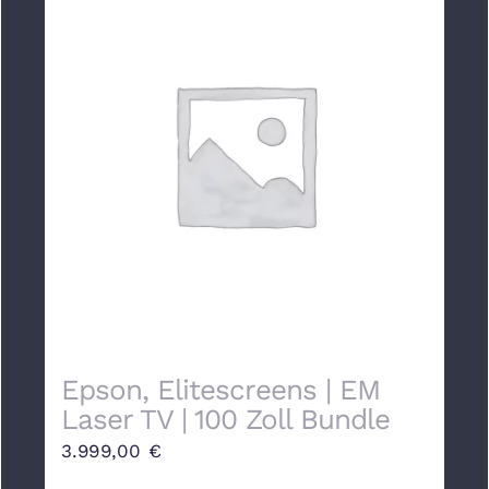
Epson, Elitescreens | EM
Laser TV | 100 Zoll Bundle
3.999,00
€