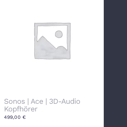
Sonos | Ace | 3D-Audio
Kopfhörer
499,00
€