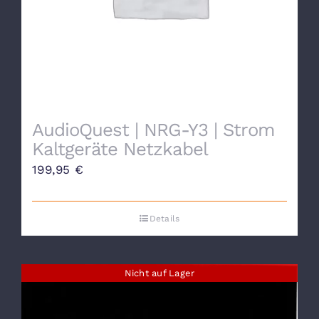
AudioQuest | NRG-Y3 | Strom
Kaltgeräte Netzkabel
199,95
€
Details
Nicht auf Lager