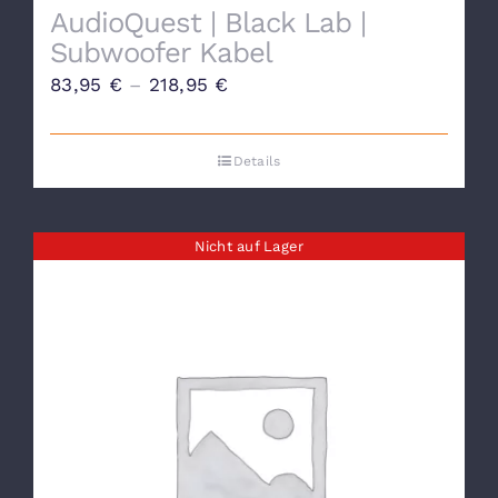
AudioQuest | Black Lab |
Subwoofer Kabel
83,95
€
–
218,95
€
Details
Nicht auf Lager