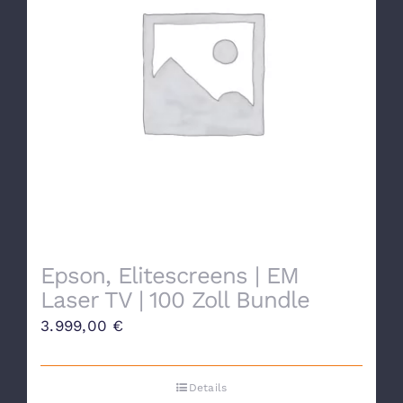
Epson, Elitescreens | EM
Laser TV | 100 Zoll Bundle
3.999,00
€
Details