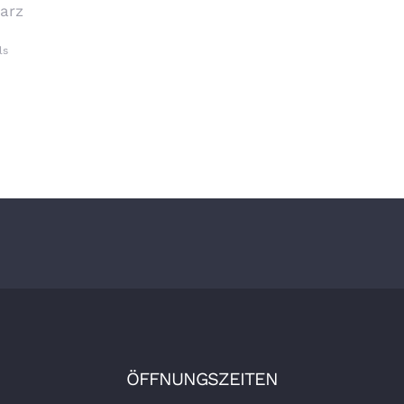
arz
ls
ÖFFNUNGSZEITEN