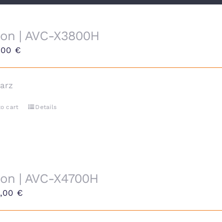
on | AVC-X3800H
9,00
€
arz
o cart
Details
on | AVC-X4700H
9,00
€