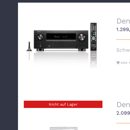
Den
1.29
Schw
Add t
Den
Nicht auf Lager
2.09