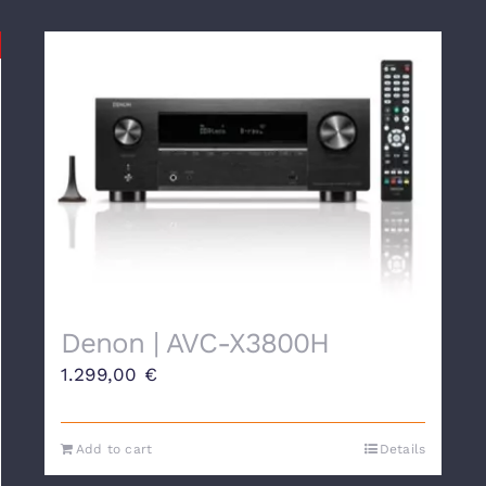
Denon | AVC-X3800H
1.299,00
€
Add to cart
Details