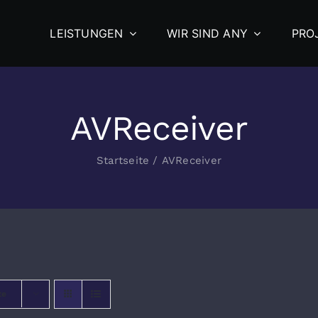
LEISTUNGEN
WIR SIND ANY
PRO
AVReceiver
Startseite
/
AVReceiver
te