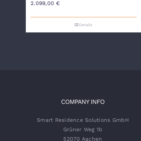
2.099,00
€
Details
COMPANY INFO
Smart Residence Solutions GmbH
Grüner Weg 1b
52070 Aachen