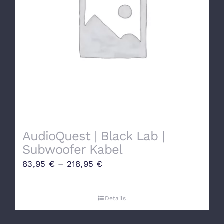
AudioQuest | Black Lab |
Subwoofer Kabel
83,95
€
–
218,95
€
Details