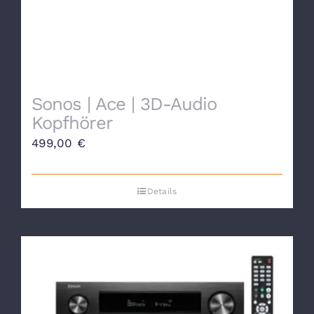
Sonos | Ace | 3D-Audio
Kopfhörer
499,00
€
Details