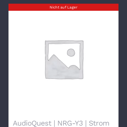
Nicht auf Lager
AudioQuest | NRG-Y3 | Strom