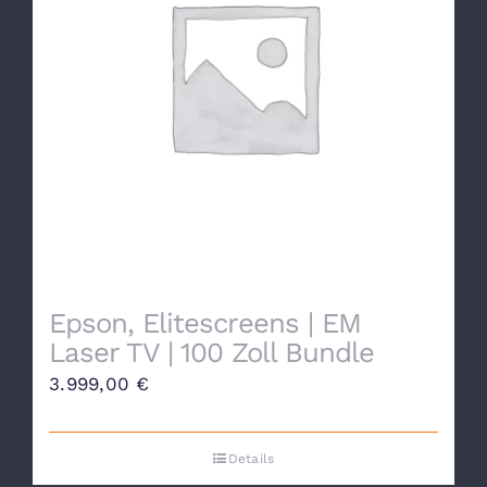
Epson, Elitescreens | EM
Laser TV | 100 Zoll Bundle
3.999,00
€
Details